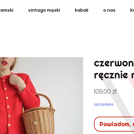
damski
vintage męski
kabak
o nas
K
czerwon
ręcznie 
Cena
109,00 zł
sprzedane
Powiadom, 