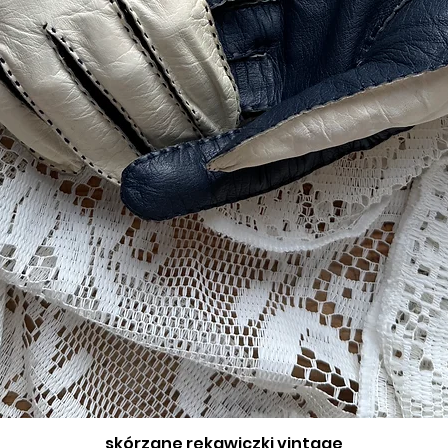
skórzane rękawiczki vintage
Podgląd