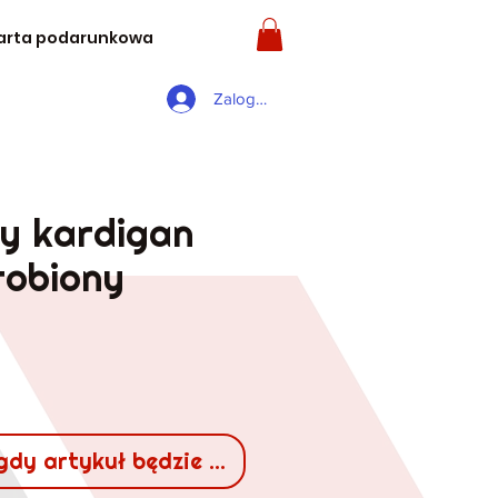
arta podarunkowa
Zaloguj się
y kardigan
robiony
gdy artykuł będzie dostępny