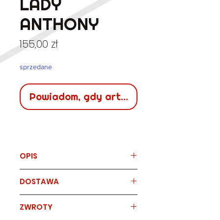
LADY
ANTHONY
Cena
155,00 zł
sprzedane
Powiadom, gdy artykuł będzie dostępn
OPIS
Marka
DOSTAWA
LADY ANTHONY
Klasyczne mom jeans z wysokim
stanem. Gruby, porządny vintage
Sposób
czas
koszt
ZWROTY
jeans w ciekawym kolorze.
dostawy
dostawy