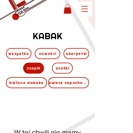
KABAK
wszystko
nowości
skarpetki
czapki
szaliki
bielizna damska
świece zapachowe
W tej chwili nie mamy