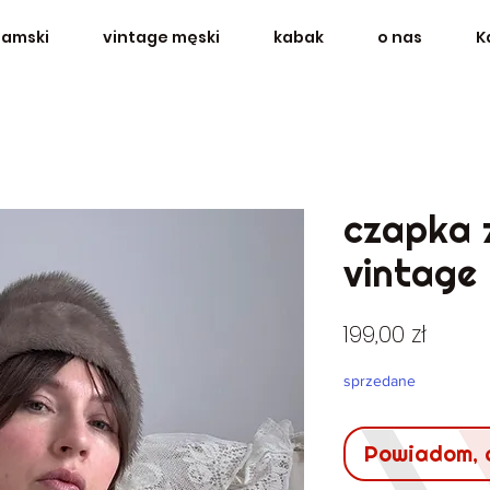
damski
vintage męski
kabak
o nas
K
czapka 
vintage
Cena
199,00 zł
sprzedane
Powiadom, 