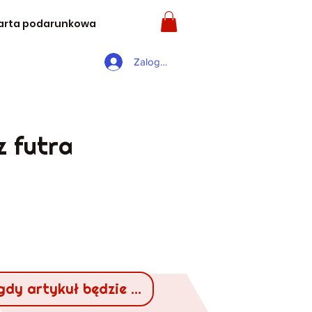
arta podarunkowa
Zaloguj się
z futra
gdy artykuł będzie dostępny