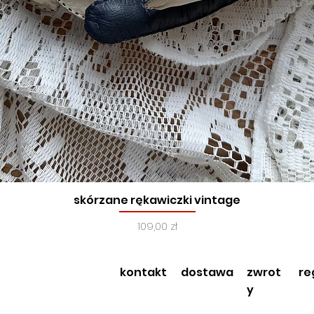
skórzane rękawiczki vintage
Podgląd
Cena
109,00 zł
kontakt
dostawa
zwrot
re
y