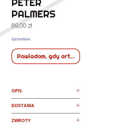
PETER
PALMERS
Cena
89,00 zł
sprzedane
Powiadom, gdy artykuł będzie dostępn
OPIS
Marka
vintage PETER PALMERS
DOSTAWA
Skład
brak metki ze składem - syntetyk
Sposób
czas
koszt
ZWROTY
dostawy
dostawy