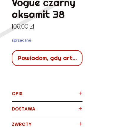
Vogue czarny
aksamit 38
Cena
109,00 zł
sprzedane
Powiadom, gdy artykuł będzie dostępn
OPIS
Marka
DOSTAWA
VOGUE PEEK CLOPPENBURG
Czarne aksamitne spodnie
Sposób
czas
koszt
ZWROTY
Skład
dostawy
dostawy