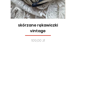
skórzane rękawiczki
true vintage, lata
vintage
Cena
109,00 zł