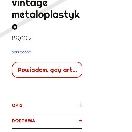
vintage
metaloplastyk
a
Cena
89,00 zł
sprzedane
Powiadom, gdy artykuł będzie dostępn
OPIS
Marka
DOSTAWA
vintage metaloplastyka
Stara broszka w kształcie ryby.