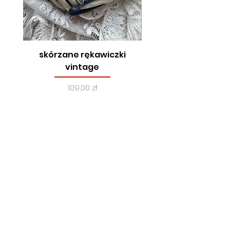
skórzane rękawiczki
true vintage, lata
vintage
Cena
109,00 zł