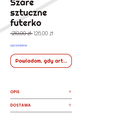
Szare
sztuczne
futerko
Regularna
Cena
 210,00 zł 
126,00 zł
cena
Rabatowa
sprzedane
Powiadom, gdy artykuł będzie dostępn
OPIS
Marka
DOSTAWA
-