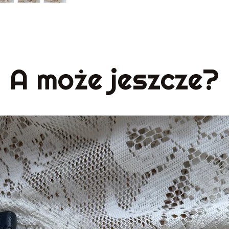
długość rękawa od
Stan
super
A może jeszcze?