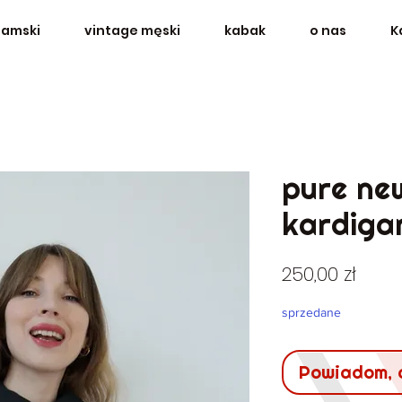
damski
vintage męski
kabak
o nas
K
pure ne
kardiga
Cen
250,00 zł
sprzedane
Powiadom, 