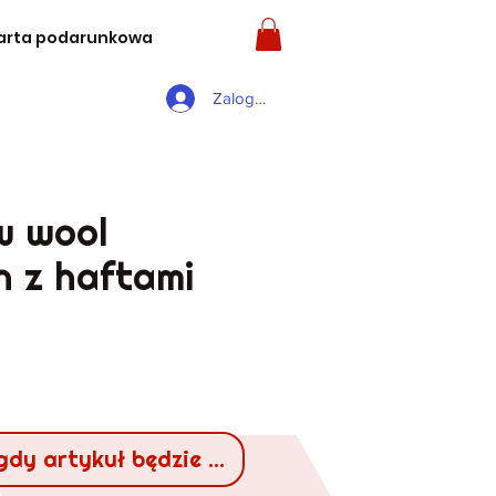
arta podarunkowa
Zaloguj się
w wool
n z haftami
a
gdy artykuł będzie dostępny