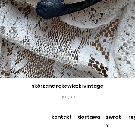
skórzane rękawiczki vintage
Podgląd
Cena
109,00 zł
kontakt
dostawa
zwrot
re
y