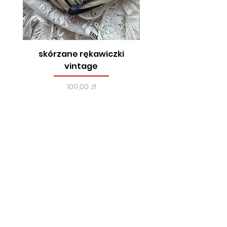
skórzane rękawiczki
true vintage, lata
vintage
Cena
109,00 zł