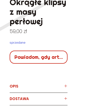
Okrągłe klipsy
z masy
perłowej
Cena
59,00 zł
sprzedane
Powiadom, gdy artykuł będzie dostępn
OPIS
Marka
DOSTAWA
klipsy vintage z masy perłowej.