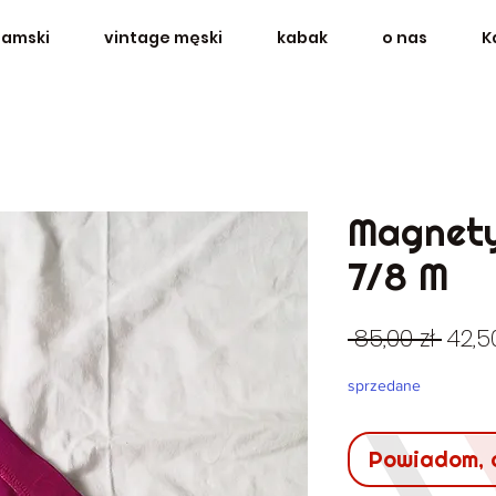
damski
vintage męski
kabak
o nas
K
Magnety
7/8 M
Regu
 85,00 zł 
42,5
cen
sprzedane
Powiadom, 