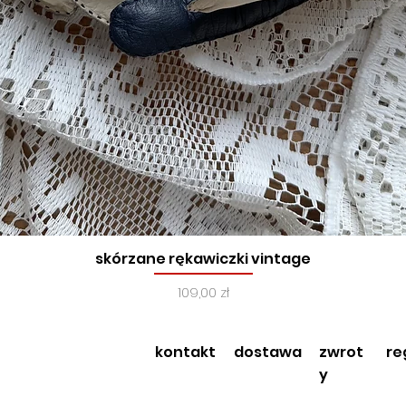
skórzane rękawiczki vintage
Podgląd
Cena
109,00 zł
kontakt
dostawa
zwrot
re
y