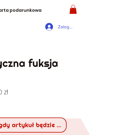
arta podarunkowa
Zaloguj się
czna fuksja
larna
Cena
0 zł
a
Rabatowa
gdy artykuł będzie dostępny