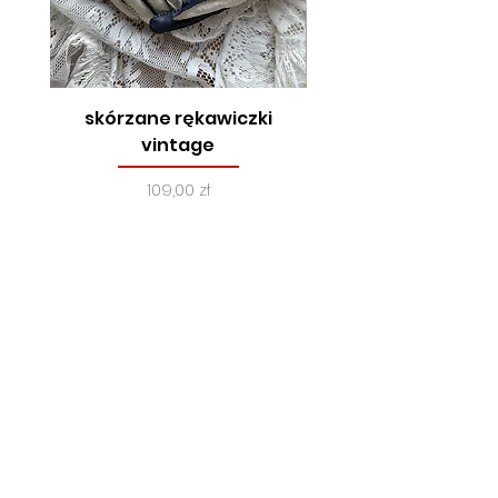
skórzane rękawiczki
true vintage, lata
vintage
Cena
109,00 zł