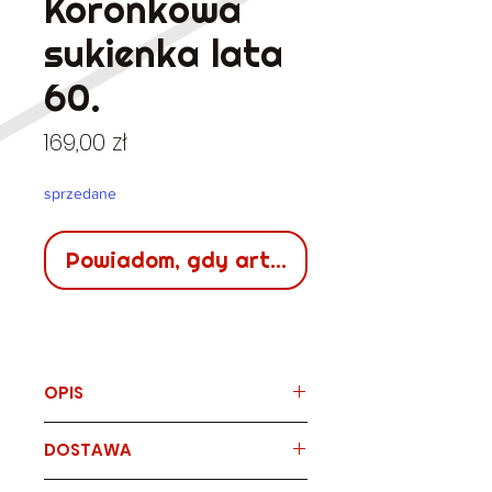
Koronkowa
sukienka lata
60.
Cena
169,00 zł
sprzedane
Powiadom, gdy artykuł będzie dostępn
OPIS
Marka
DOSTAWA
vintage, lata 60.