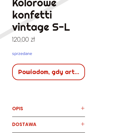
Kolorowe
konfetti
vintage S-L
Cena
120,00 zł
sprzedane
Powiadom, gdy artykuł będzie dostępn
OPIS
Marka
DOSTAWA
czerwona sukienka vintage
posypana kolorowym konfetti,