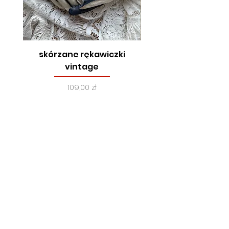
skórzane rękawiczki
true vintage, lata
vintage
Cena
109,00 zł