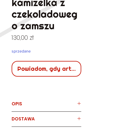
kamizelka z
czekoladoweg
o zamszu
Cena
130,00 zł
sprzedane
Powiadom, gdy artykuł będzie dostępn
OPIS
Marka
DOSTAWA
Raptis leather fashion
vintage