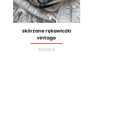
Stan
bdb vintage
skórzane rękawiczki
true vintage, lata
vintage
Cena
109,00 zł