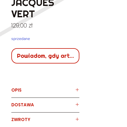
JACQUES
VERT
Cena
129,00 zł
sprzedane
Powiadom, gdy artykuł będzie dostępn
OPIS
Marka
DOSTAWA
JACQUES VERT - dwuczęściowy
komplet - bluzka z baskinką +
spódnica z wysokim stanem.
Sposób
czas
koszt
ZWROTY
dostawy
dostawy