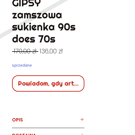
GIPSY
zamszowa
sukienka 90s
does 70s
Regularna
Cena
 170,00 zł 
136,00 zł
cena
Rabatowa
sprzedane
Powiadom, gdy artykuł będzie dostępn
OPIS
Marka