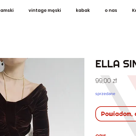
damski
vintage męski
kabak
o nas
K
ELLA SI
Cena
99,00 zł
sprzedane
Powiadom, 