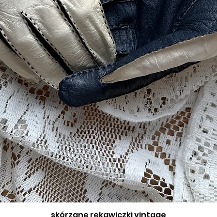
skórzane rękawiczki vintage
Podgląd