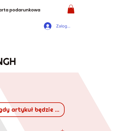
arta podarunkowa
Zaloguj się
NGH
gdy artykuł będzie dostępny