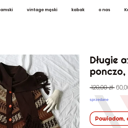
damski
vintage męski
kabak
o nas
K
Długie a
ponczo, 
Regu
 120,00 zł 
60,0
cen
sprzedane
Powiadom, 