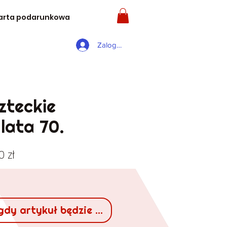
arta podarunkowa
Zaloguj się
zteckie
lata 70.
larna
Cena
0 zł
a
Rabatowa
gdy artykuł będzie dostępny