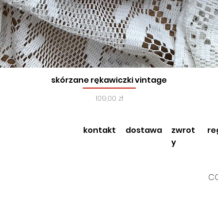
skórzane rękawiczki vintage
Podgląd
Cena
109,00 zł
kontakt
dostawa
zwrot
re
y
CO