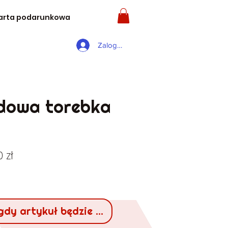
arta podarunkowa
Zaloguj się
dowa torebka
larna
Cena
 zł
a
Rabatowa
gdy artykuł będzie dostępny