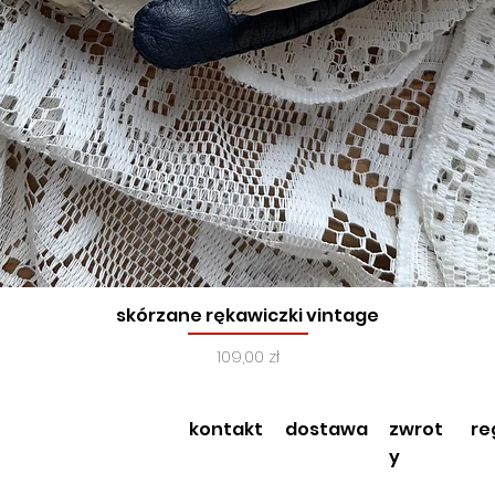
skórzane rękawiczki vintage
Podgląd
Cena
109,00 zł
kontakt
dostawa
zwrot
re
y