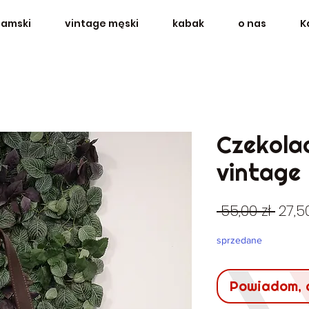
damski
vintage męski
kabak
o nas
K
Czekola
vintage
Regu
 55,00 zł 
27,50
cen
sprzedane
Powiadom, 