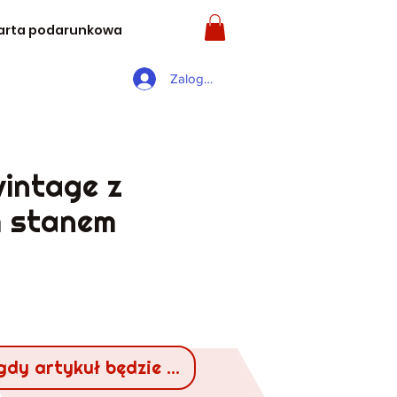
arta podarunkowa
Zaloguj się
vintage z
 stanem
gdy artykuł będzie dostępny