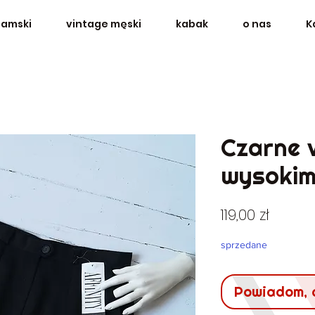
damski
vintage męski
kabak
o nas
K
Czarne 
wysokim
Cena
119,00 zł
sprzedane
Powiadom, 