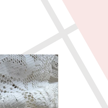
etką.