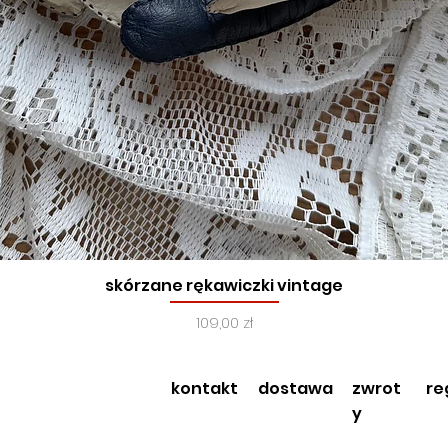
skórzane rękawiczki vintage
Podgląd
Cena
109,00 zł
kontakt
dostawa
zwrot
re
y