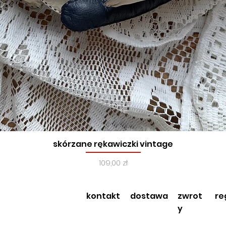
skórzane rękawiczki vintage
Podgląd
Cena
109,00 zł
kontakt
dostawa
zwrot
re
y