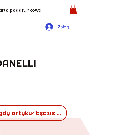
arta podarunkowa
Zaloguj się
DANELLI
a
gdy artykuł będzie dostępny