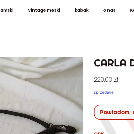
damski
vintage męski
kabak
o nas
K
CARLA 
Cen
220,00 zł
sprzedane
Powiadom, 