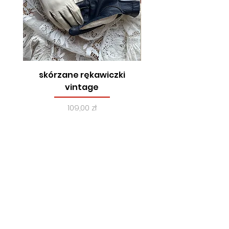
skórzane rękawiczki
true vintage, lata
vintage
Cena
109,00 zł