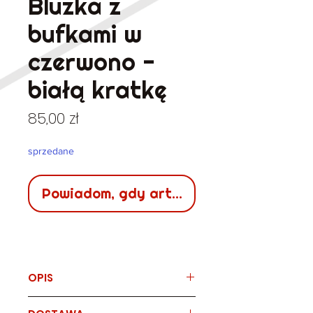
Bluzka z
bufkami w
czerwono -
białą kratkę
Cena
85,00 zł
sprzedane
Powiadom, gdy artykuł będzie dostępn
OPIS
Marka