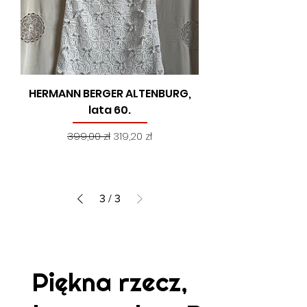
HERMANN BERGER ALTENBURG,
lata 60.
Regularna cena
Cena rabatowa
399,00 zł
319,20 zł
3
/
3
Piękna rzecz,