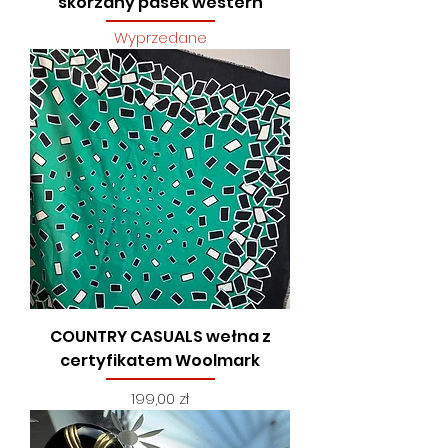
skórzany pasek western
Wyprzedane
COUNTRY CASUALS wełna z
certyfikatem Woolmark
Cena
199,00 zł