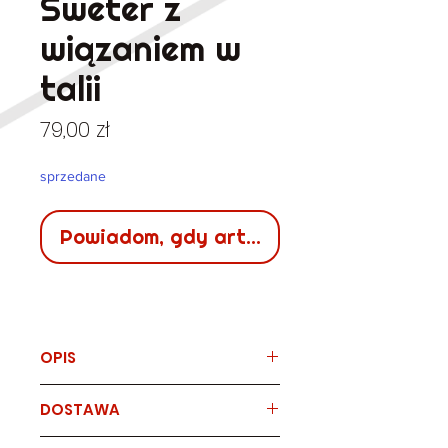
Sweter z
wiązaniem w
talii
Cena
79,00 zł
sprzedane
Powiadom, gdy artykuł będzie dostępn
OPIS
Marka
DOSTAWA
PER UNA