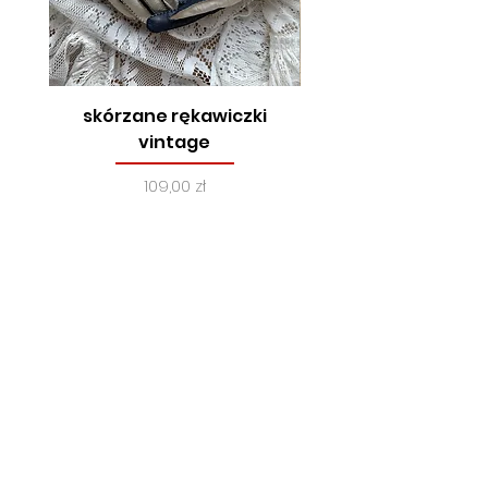
skórzane rękawiczki
true vintage, lata
vintage
Cena
109,00 zł