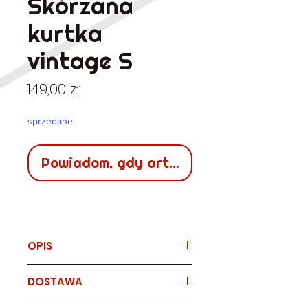
Skórzana
kurtka
vintage S
Cena
149,00 zł
sprzedane
Powiadom, gdy artykuł będzie dostępn
OPIS
Marka
DOSTAWA
vintage, lata 80./90.