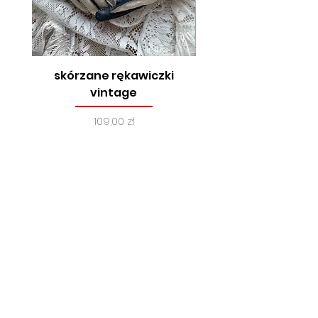
skórzane rękawiczki
true vintage, lata
vintage
Cena
109,00 zł