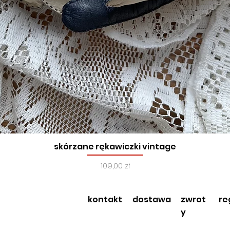
skórzane rękawiczki vintage
Podgląd
Cena
109,00 zł
kontakt
dostawa
zwrot
re
y