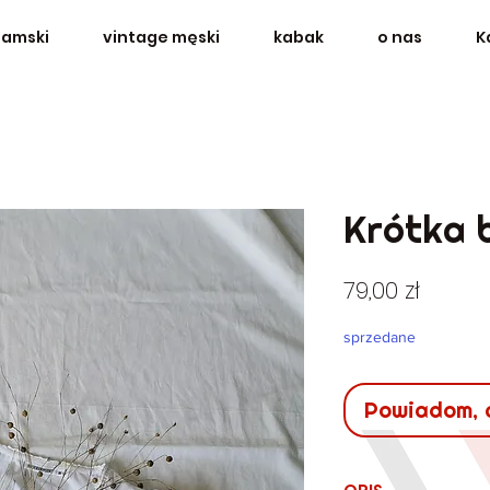
damski
vintage męski
kabak
o nas
K
Krótka 
Cena
79,00 zł
sprzedane
Powiadom, 