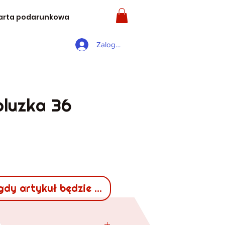
arta podarunkowa
Zaloguj się
bluzka 36
gdy artykuł będzie dostępny