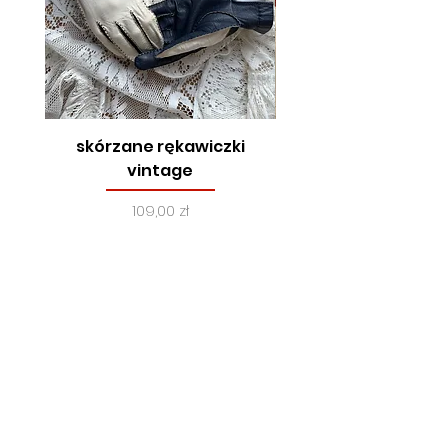
skórzane rękawiczki
true vintage, lata
vintage
Cena
109,00 zł