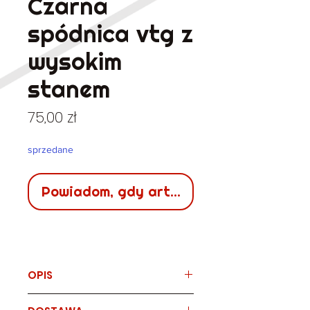
Czarna
spódnica vtg z
wysokim
stanem
Cena
75,00 zł
sprzedane
Powiadom, gdy artykuł będzie dostępn
OPIS
Marka