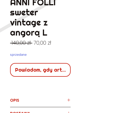
ANNI FOLLI
sweter
vintage z
angorą L
Regularna
Cena
 140,00 zł 
70,00 zł
cena
Rabatowa
sprzedane
Powiadom, gdy artykuł będzie dostępn
OPIS
Marka