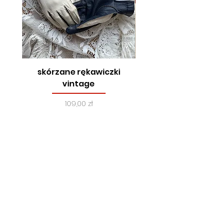
49 cm
Stan
bdb - posiada miejscami
niewielkie zmechacenie
skórzane rękawiczki
true vintage, lata
vintage
Cena
109,00 zł