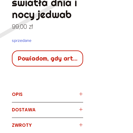
światła dnia i
nocy jedwab
Cena
99,00 zł
sprzedane
Powiadom, gdy artykuł będzie dostępn
OPIS
Marka
DOSTAWA
YOUR SIXTH SENSE
Jedwabna atramentowa
sukienka/ halka / koszulka nocna
Sposób
czas
koszt
ZWROTY
w piękne motywy - światła dnia i
dostawy
dostawy